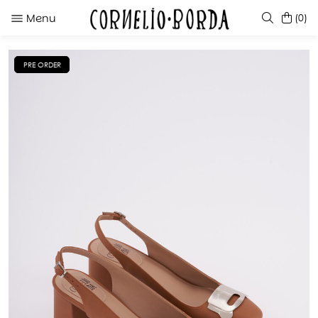
Menu
(0)
PRE ORDER
SUGERENCIAS
LADYBIRD GREENMULTICOLOR
LADYBIRD CHERRY
JAIKE GREEN GRASS
SARBELLA BLACK