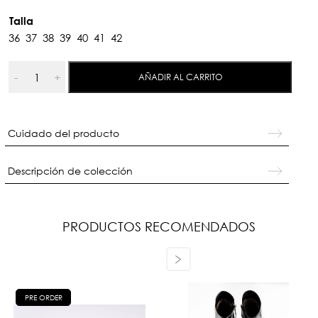
Talla
36
37
38
39
40
41
42
Tumi
-
+
AÑADIR AL CARRITO
Slingback
Caramel
cantidad
Cuidado del producto
Descripción de colección
PRODUCTOS RECOMENDADOS
PRE ORDER