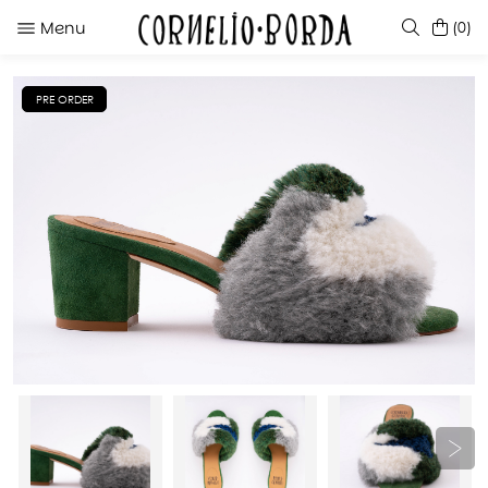
Menu
(0)
PRE ORDER
SUGERENCIAS
LADYBIRD FLAT PURPLE
KATE CARAMEL
COLCA YELLOW
LUISA ZEBRA