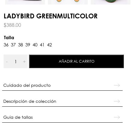
LADYBIRD GREENMULTICOLOR
$
388.00
Talla
36
37
38
39
40
41
42
Ladybird
-
+
AÑADIR AL CARRITO
Greenmulticolor
cantidad
Cuidado del producto
Descripción de colección
Guía de tallas