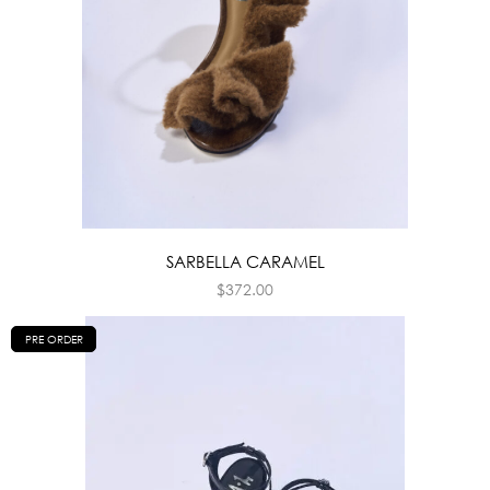
SARBELLA CARAMEL
$
372.00
PRE ORDER