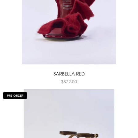
SARBELLA RED
$
372.00
PRE ORDER