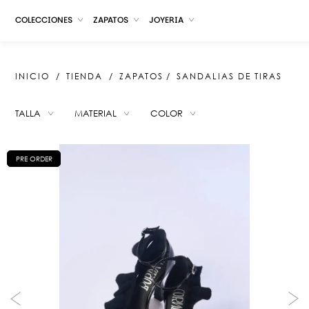
COLECCIONES
ZAPATOS
JOYERIA
INICIO
TIENDA
ZAPATOS
SANDALIAS DE TIRAS
TALLA
MATERIAL
COLOR
SUGERENCIAS
PRE ORDER
SARBELLA WHITE
LUISA ZEBRA
LADYBIRD SUNSET
JAIKE GREEN GRASS