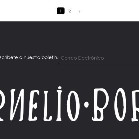
1
2
→
scríbete a nuestro boletín.