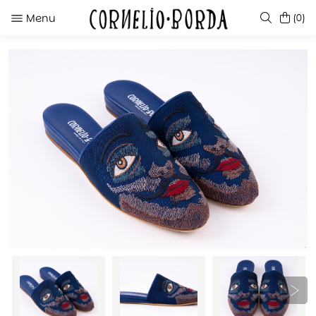
Menu
(0)
SUGERENCIAS
ROYA RED
MICAELA IVORY
DANIELA BLACK
TUMI SLINGBACK BLACK