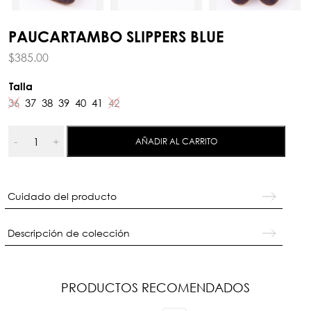
PAUCARTAMBO SLIPPERS BLUE
$
385.00
Talla
36
37
38
39
40
41
42
Paucartambo
-
+
AÑADIR AL CARRITO
Slippers
Blue
cantidad
Cuidado del producto
Descripción de colección
PRODUCTOS RECOMENDADOS