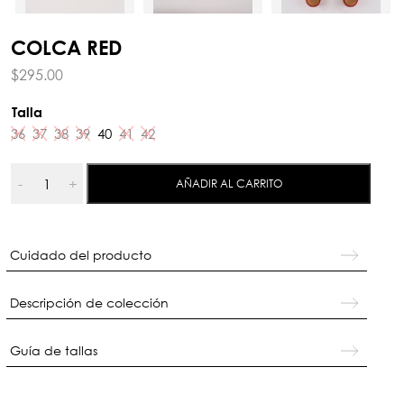
COLCA RED
$
295.00
Talla
36
37
38
39
40
41
42
Colca
-
+
AÑADIR AL CARRITO
Red
cantidad
Cuidado del producto
Descripción de colección
Guía de tallas