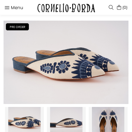
Menu
(0)
PRE ORDER
SUGERENCIAS
TUMI SLINGBACK CARAMEL
LADYBIRD CHERRY
KATE CARAMEL
LADYBIRD ANIMAL PRINT