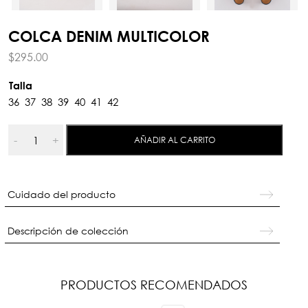
COLCA DENIM MULTICOLOR
$
295.00
Talla
36
37
38
39
40
41
42
Colca
-
+
AÑADIR AL CARRITO
Denim
Multicolor
cantidad
Cuidado del producto
Descripción de colección
PRODUCTOS RECOMENDADOS