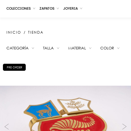
COLECCIONES
ZAPATOS
JOYERIA
INICIO
TIENDA
CATEGORÍA
TALLA
MATERIAL
COLOR
SUGERENCIAS
PRE ORDER
ROBERTA BLACK
ROBERTA RED
TUMI BOOTS BLUE
ZERBINA WHITE